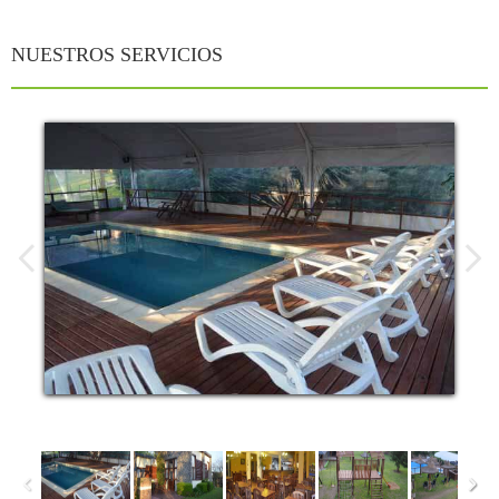
Inicio
NUESTROS SERVICIOS
Hostería
Cabañas
Restó
Servicios
Galería
Tarifas
Promociones
Mapa
Contacto