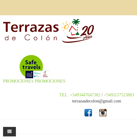
PROMOCIONES
PROMOCIONES
TEL: +5493447647382
/
+5491157523883
terrazasdecolon@gmail.com