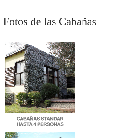
Inicio
Fotos de las Cabañas
Hostería
Cabañas
Restó
Servicios
Galería
Tarifas
Promociones
Mapa
Contacto