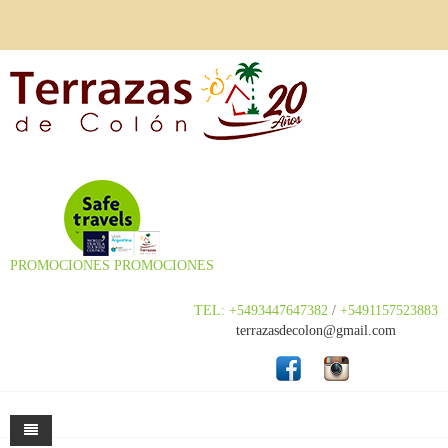
PROMOCIONES
PROMOCIONES
TEL: +5493447647382
/
+5491157523883
terrazasdecolon@gmail.com