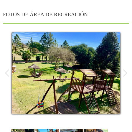
Inicio
FOTOS DE ÁREA DE RECREACIÓN
Hostería
Cabañas
Restó
Servicios
Galería
Tarifas
Promociones
Mapa
Contacto