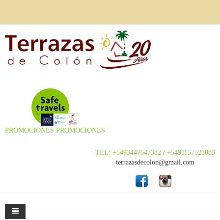
PROMOCIONES
PROMOCIONES
TEL: +5493447647382
/
+5491157523883
terrazasdecolon@gmail.com